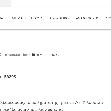
----
ΜΑ
ΤΜΗΜΑ
ΣΠΟΥΔΕΣ
ΠΡΟΣΩΠΙΚΟ
ΑΝΑΚΟΙΝΩΣΕΙΣ
ΣΥ
– ΔΙ.ΠΑ.Ε
ώσεις γραμματείας
26 Μαΐου 2025
ι ΕΑ803
 διδάσκουσας, τα μαθήματα της Τρίτης 27/5 ‘Φιλοσοφία-
γήσεις’ θα αναπληρωθούν ως εξής: