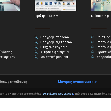
Πρώην ΤΕΙ ΚΜ
E-learning
Πρόγραμ. σπουδών
Επιστ. δ
Πρόγραμ. εξετάσεων
Portfolio
Πτυχιακή εργασία
Portfolio
σύνδεσης
Αιτήσεις φοιτητών
Πρακτικέ
κτικής Άσκ
Φοιτητική μέριμνα
Υπηρεσία
Μόνιμες Ανακοινώσεις
τάσεως εκπαίδευση
αση & υλοποίηση ιστοσελίδας:
Dr Στέλιος Κουζελέας
,
Επίκουρος Καθηγητής ΔΙΠΑ