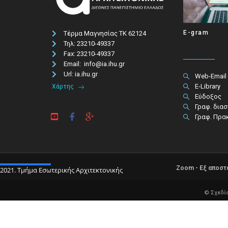
E-gram
Τέρμα Μαγνησίας ΤΚ 62124
Τηλ: 23210-49337​
Fax: 23210-49337
Email: info@ia.ihu.gr
Url: ia.ihu.gr
Web-Email
E-Library
Χάρτης
Εύδοξος
Γραφ. δια
Γραφ. Πρα
Zoom - Εξ αποσ
2021. Τμήμα Εσωτερικής Αρχιτεκτονικής
© Σχεδί