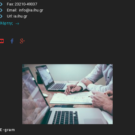
Fax: 23210-49337
Email: info@ia.ihu.gr
Url: ia.ihu.gr
Χάρτης
E-gram