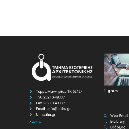
E-gram
Τέρμα Μαγνησίας ΤΚ 62124
Τηλ: 23210-49337​
Fax: 23210-49337
Email: info@ia.ihu.gr
Url: ia.ihu.gr
Web-Email
E-Library
Χάρτης
Εύδοξος