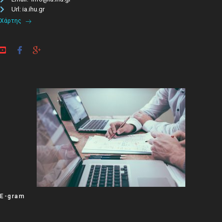
Url: ia.ihu.gr
Χάρτης
E-gram