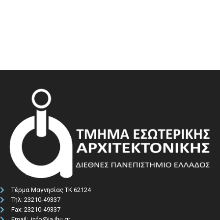
Τέρμα Μαγνησίας ΤΚ 62124
Τηλ: 23210-49337​
Fax: 23210-49337
Email: info@ia.ihu.gr