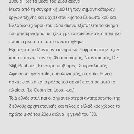
19ου αι. ως τα μέσα του 20ου αιώνα.
Μέσα από τη συγκριτική μελέτη των σημαντικότερων
έργων τέχνης και αρχιτεκτονικής του Ευρωπαϊκού και
Ελλαδικού χώρου του 19ου αιώνα εξετάζεται το κίνημα
του μοντερνισμού σε σχέση με το κοινωνικό και πολιτικό
πλαίσιο μέσα στο οποίο αναπτύχθηκε.
Εξετάζεται το Μοντέρνο κίνημα ως έκφραση στην τέχνη
και την αρχιτεκτονική: Φουτουρισμός, Ντανταϊσμός, De
Stijl, Bauhaus, Κονστρουκτιβισμός. Σουρεαλισμός.
Αφαίρεση, φαντασία, ορθολογισμός, ουτοπία. Η νέα
αρχιτεκτονική και ο ρόλος του αρχιτέκτονα σε αυτό το
πλαίσιο. (Le Cobusier, Loos, κ.α.).
Το Διεθνές στυλ και οι σημαντικότεροι αντιπρόσωποι της
διεθνούς αρχιτεκτονικής και τέλος ο ελλαδικός χώρος το
πρώτο μισό του 20ου αιώνα, η γενιά του ΄30.