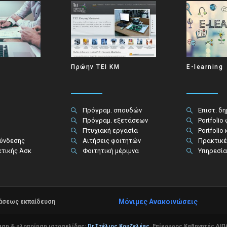
Πρώην ΤΕΙ ΚΜ
E-learning
Πρόγραμ. σπουδών
Επιστ. δ
Πρόγραμ. εξετάσεων
Portfolio
Πτυχιακή εργασία
Portfolio
σύνδεσης
Αιτήσεις φοιτητών
Πρακτικέ
κτικής Άσκ
Φοιτητική μέριμνα
Υπηρεσία
Μόνιμες Ανακοινώσεις
τάσεως εκπαίδευση
αση & υλοποίηση ιστοσελίδας:
Dr Στέλιος Κουζελέας
,
Επίκουρος Καθηγητής ΔΙΠΑ