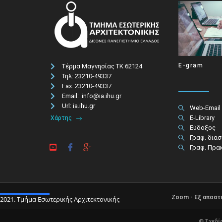
E-gram
Τέρμα Μαγνησίας ΤΚ 62124
Τηλ: 23210-49337​
Fax: 23210-49337
Email: info@ia.ihu.gr
Url: ia.ihu.gr
Web-Email
E-Library
Χάρτης
Εύδοξος
Γραφ. δια
Γραφ. Πρα
Zoom - Εξ αποσ
2021. Τμήμα Εσωτερικής Αρχιτεκτονικής
© Σχεδί