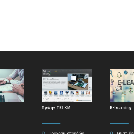
Πρώην ΤΕΙ ΚΜ
E-learning
Πρόγραμ. σπουδών
Επιστ. δ